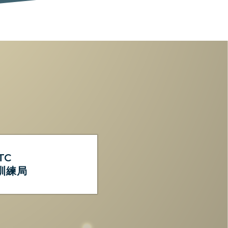
TC
訓練局