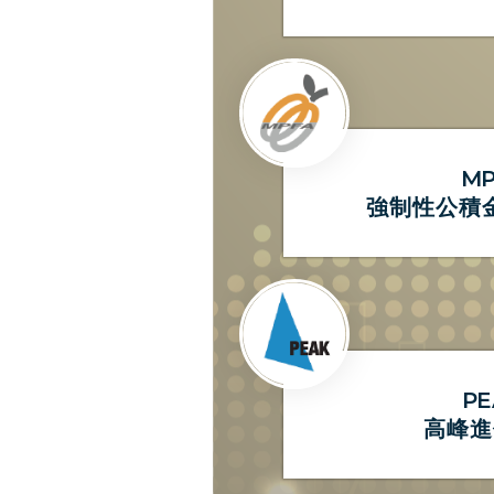
MP
強制性公積
PE
高峰進